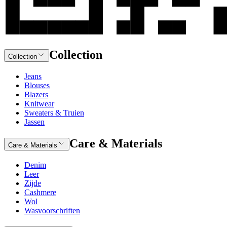
Collection
Collection
Jeans
Blouses
Blazers
Knitwear
Sweaters & Truien
Jassen
Care & Materials
Care & Materials
Denim
Leer
Zijde
Cashmere
Wol
Wasvoorschriften