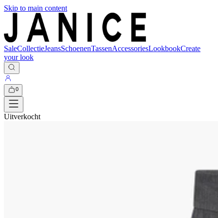
Skip to main content
Sale
Collectie
Jeans
Schoenen
Tassen
Accessories
Lookbook
Create
your look
0
Uitverkocht