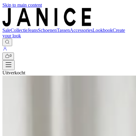
Skip to main content
Sale
Collectie
Jeans
Schoenen
Tassen
Accessories
Lookbook
Create
your look
0
Uitverkocht