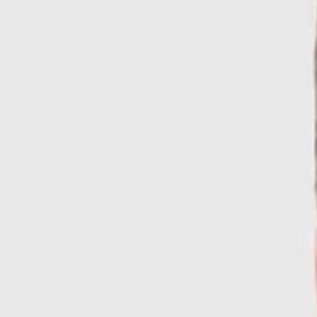
Skip to main content
Sale
Collectie
Jeans
Schoenen
Tassen
Accessories
Lookbook
Create your
0
-
60
%
Beperkte voorraad